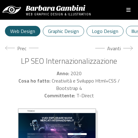
Barbara Gambini
WEB GRAPHIC DESIGN & ILLUSTRATION
Web Design
Graphic Design
Logo Design
Ill
Articolo precedente: Consorzio Stoppani
Articolo succes
Prec
Avanti
LP SEO Internazionalizzazione
Anno:
2020
Cosa ho fatto:
Creatività e Sviluppo Html+CSS /
Bootstrap 4
Committente:
T-Direct