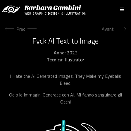
Barbara Gambini
WEB GRAPHIC DESIGN & ILLUSTRATION
Articolo precedente: Go Hardcore
Articolo succe
Prec
Avanti
Fvck AI Text to Image
Anno:
2023
Tecnica:
Illustrator
I Hate the AI Generated Images. They Make my Eyeballs
Bleed.
Odio le Immagini Generate con AI. Mi fanno sanguinare gli
Occhi