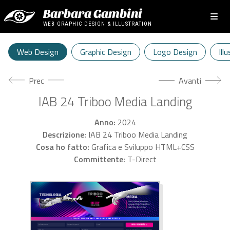
Barbara Gambini
WEB GRAPHIC DESIGN & ILLUSTRATION
Web Design
Graphic Design
Logo Design
Ill
Articolo precedente: ErbaVita Landing
Articolo success
Prec
Avanti
IAB 24 Triboo Media Landing
Anno:
2024
Descrizione:
IAB 24 Triboo Media Landing
Cosa ho fatto:
Grafica e Sviluppo HTML+CSS
Committente:
T-Direct